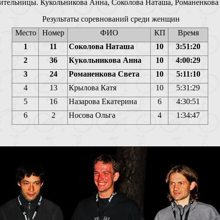
ительницы. Кукольникова Анна, Соколова Наташа, Романенкова 
Результаты соревнований среди женщин
Место
Номер
ФИО
КП
Время
1
11
Соколова Наташа
10
3:51:20
2
36
Кукольникова Анна
10
4:00:29
3
24
Романенкова Света
10
5:11:10
4
13
Крылова Катя
10
5:31:29
5
16
Назарова Екатерина
6
4:30:51
6
2
Носова Ольга
4
1:34:47