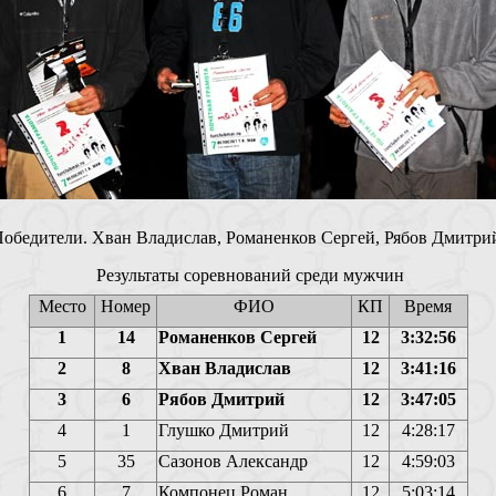
обедители. Хван Владислав, Романенков Сергей, Рябов Дмитри
Результаты соревнований среди мужчин
Место
Номер
ФИО
КП
Время
1
14
Романенков Сергей
12
3:32:56
2
8
Хван Владислав
12
3:41:16
3
6
Рябов Дмитрий
12
3:47:05
4
1
Глушко Дмитрий
12
4:28:17
5
35
Сазонов Александр
12
4:59:03
6
7
Компонец Роман
12
5:03:14