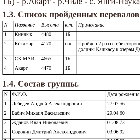
1Б) - р.Акарт - р.Чиле - с. Янги-Наука
1.3. Список пройденных перевалов
N
Название
Высота
к.т.
Примечание
1
Киндык
4480
1Б
2
Кёкджар
4170
н.к.
Пройден 2 раза в обе сторо
долины Кашкасу к озерам 
3
СК МАИ
4665
1Б
4
Акарт
4470
1Б
1.4. Состав группы.
N
Ф.И.О.
Дата рождения
1
Лебедев Андрей Александрович
27.07.56
2
Бабич Михаил Васильевич
29.04.60
3
Жданов Иван Николаевич
01.08.73
4
Сорокин Дмитрий Александрович
03.06.92