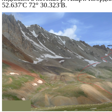
52.637'С 72° 30.323'В.