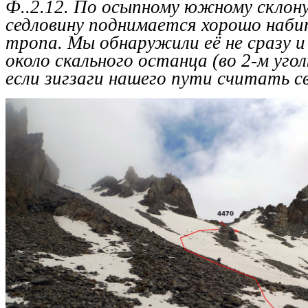
Ф..2.12. По осыпному южному склону
седловину поднимается хорошо наб
тропа. Мы обнаружили её не сразу и 
около скального останца (во 2-м угол
если зигзаги нашего пути считать св