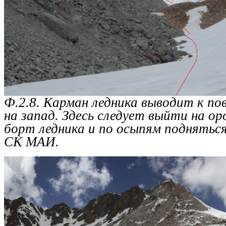
Ф.2.8. Карман ледника выводит к по
на запад. Здесь следует выйти на о
борт ледника и по осыпям подняться 
СК МАИ.