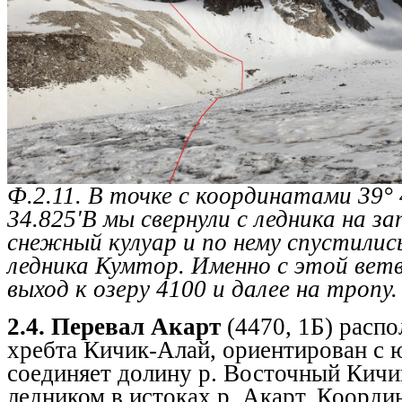
Ф.2.11. В точке с координатами 39° 
34.825'В мы свернули с ледника на за
снежный кулуар и по нему спустилис
ледника Кумтор. Именно с этой вет
выход к озеру 4100 и далее на тропу.
2.4. Перевал Акарт
(4470, 1Б) расп
хребта Кичик-Алай, ориентирован с ю
соединяет долину р. Восточный Кичик
ледником в истоках р. Акарт. Коорди