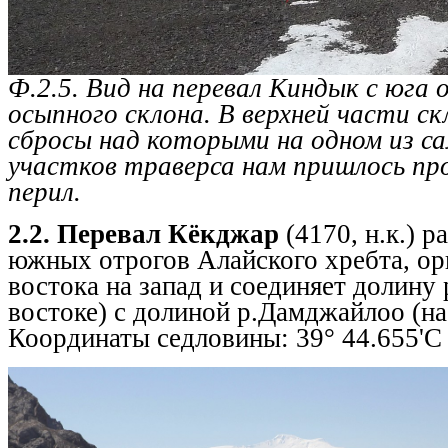
Ф.2.5. Вид на перевал Киндык с юга 
осыпного склона. В верхней части ск
сбросы над которыми на одном из с
участков траверса нам пришлось пр
перил.
2.2. Перевал Кёкджар
(4170, н.к.) 
южных отрогов Алайского хребта, ор
востока на запад и соединяет долину 
востоке) с долиной р.Дамджайлоо (на 
Координаты седловины: 39° 44.655'С 