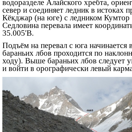
водоразделе Алайского хребта, ориен
север и соединяет ледник в истоках п
Кёкджар (на юге) с ледником Кумтор (
Седловина перевала имеет координаты
35.005'В.
Подъём на перевал с юга начинается в
бараньих лбов проходится по наклонн
ходу). Выше бараньих лбов следует у
и войти в орографически левый карма