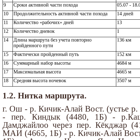
9
Сроки активной части похода
05.07 - 18.
10
Продолжительность активной части похода
14 дней
11
Количество «рабочих» дней
13
12
Количество дневок
1
14
Длина маршрута без учета повторно
136 км
пройденного пути
15
Фактически пройденный путь
152 км
16
Суммарный набор высоты
4684 м
17
Максимальная высота
4665 м
18
Средняя высота ночевок
3507 м
1.2. Нитка маршрута.
г. Ош - р. Кичик-Алай Вост. (устье р
- пер. Киндык (4480, 1Б) - р.Ка
Дамджайлоо через пер. Кёкджар (41
МАИ (4665, 1Б) - р. Кичик-Алай Вост.