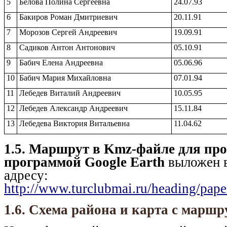
5
Белова Полина Сергеевна
24.07.93
6
Бакиров Роман Дмитриевич
20.11.91
7
Морозов Сергей Андреевич
19.09.91
8
Садиков Антон Антонович
05.10.91
9
Бабич Елена Андреевна
05.06.96
10
Бабич Мария Михайловна
07.01.94
11
Лебедев Виталий Андреевич
10.05.95
12
Лебедев Александр Андреевич
15.11.84
13
Лебедева Виктория Витальевна
11.04.62
1.5. Маршрут в Kmz-файле для пр
программой Google Earth
выложен 
адресу:
http://www.turclubmai.ru/heading/pap
1.6. Схема района и карта с марш