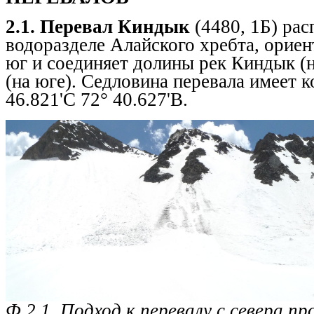
2.1. Перевал Киндык
(4480, 1Б)
рас
водоразделе Алайского хребта, ориен
юг и соединяет долины рек Киндык (н
(на юге). Седловина перевала имеет 
46.821'С 72° 40.627'В.
Ф.2.1. Подход к перевалу с севера п