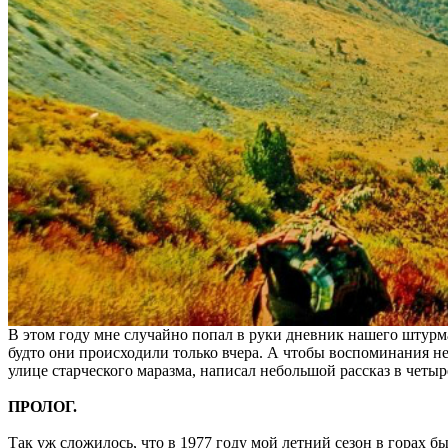
В этом году мне случайно попал в руки дневник нашего штурма
будто они происходили только вчера. А чтобы воспоминания не
улице старческого маразма, написал небольшой рассказ в четыр
ПРОЛОГ.
Так уж сложилось, что в 1977 году мой летний сезон в горах