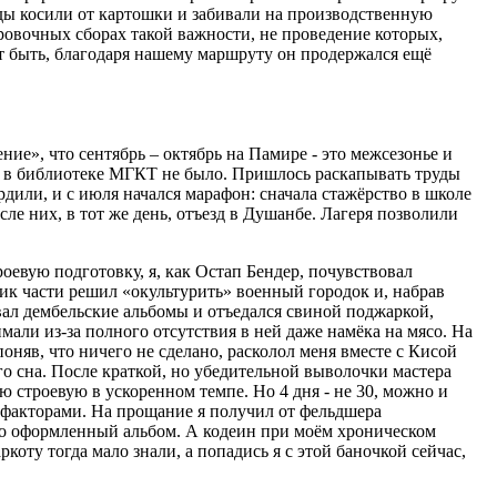
ды косили от картошки и забивали на производственную
вочных сборах такой важности, не проведение которых,
ет быть, благодаря нашему маршруту он продержался ещё
ие», что сентябрь – октябрь на Памире - это межсезонье и
ах в библиотеке МГКТ не было. Пришлось раскапывать труды
дили, и с июля начался марафон: сначала стажёрство в школе
сле них, в тот же день, отъезд в Душанбе. Лагеря позволили
евую подготовку, я, как Остап Бендер, почувствовал
ник части решил «окультурить» военный городок и, набрав
ывал дембельские альбомы и отъедался свиной поджаркой,
ли из-за полного отсутствия в ней даже намёка на мясо. На
поняв, что ничего не сделано, расколол меня вместе с Кисой
о сна. После краткой, но убедительной выволочки мастера
 строевую в ускоренном темпе. Но 4 дня - не 30, можно и
 факторами. На прощание я получил от фельдшера
шо оформленный альбом. А кодеин при моём хроническом
коту тогда мало знали, а попадись я с этой баночкой сейчас,