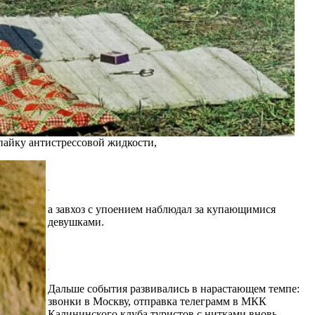
 пайку антистрессовой жидкости,
.
а завхоз с упоением наблюдал за купающимися
девушками.
.
Дальше события развивались в нарастающем темпе:
звонки в Москву, отправка телеграмм в МКК
Калининского клуба туристов с нитками вновь