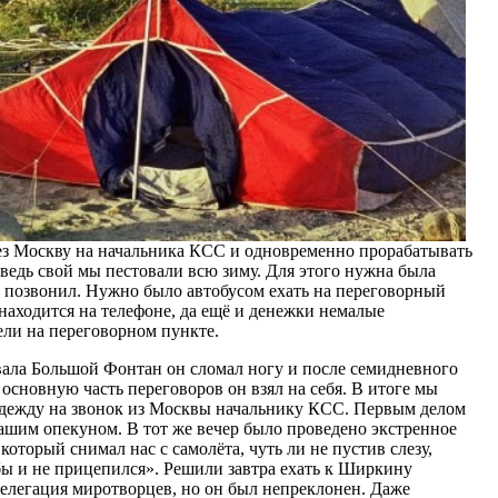
рез Москву на начальника КСС и одновременно прорабатывать
 ведь свой мы пестовали всю зиму. Для этого нужна была
 и позвонил. Нужно было автобусом ехать на переговорный
 находится на телефоне, да ещё и денежки немалые
ели на переговорном пункте.
евала Большой Фонтан он сломал ногу и после семидневного
основную часть переговоров он взял на себя. В итоге мы
адежду на звонок из Москвы начальнику КСС. Первым делом
ашим опекуном. В тот же вечер было проведено экстренное
оторый снимал нас с самолёта, чуть ли не пустив слезу,
 бы и не прицепился». Решили завтра ехать к Ширкину
 делегация миротворцев, но он был непреклонен. Даже