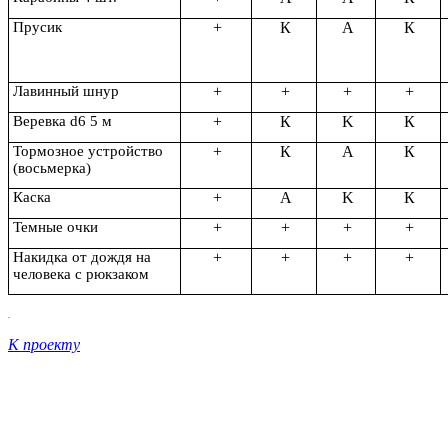
Прусик
+
К
A
К
Лавинный шнур
+
+
+
+
Веревка d6 5 м
+
К
K
К
Тормозное устройство
+
К
A
К
(восьмерка)
Каска
+
А
K
К
Темные очки
+
+
+
+
Накидка от дождя на
+
+
+
+
человека с рюкзаком
.
К проекту