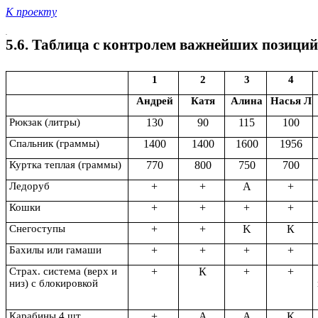
К проекту
.
5.6. Таблица с контролем важнейших позиций
1
2
3
4
Андрей
Катя
Алина
Насья Л
Рюкзак (литры)
130
90
115
100
Спальник (граммы)
1400
1400
1600
1956
Куртка теплая (граммы)
770
800
750
700
Ледоруб
+
+
A
+
Кошки
+
+
+
+
Снегоступы
+
+
K
К
Бахилы или гамаши
+
+
+
+
Страх. система (верх и
+
К
+
+
низ) с блокировкой
Карабины 4 шт.
+
А
A
К