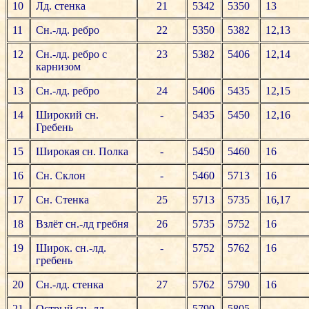
10
Лд. стенка
21
5342
5350
13
11
Сн.-лд. ребро
22
5350
5382
12,13
12
Сн.-лд. ребро с
23
5382
5406
12,14
карнизом
13
Сн.-лд. ребро
24
5406
5435
12,15
14
Широкий сн.
-
5435
5450
12,16
Гребень
15
Широкая сн. Полка
-
5450
5460
16
16
Сн. Склон
-
5460
5713
16
17
Сн. Стенка
25
5713
5735
16,17
18
Взлёт сн.-лд гребня
26
5735
5752
16
19
Широк. сн.-лд.
-
5752
5762
16
гребень
20
Сн.-лд. стенка
27
5762
5790
16
21
Острый сн.-лд.
-
5790
5805
-