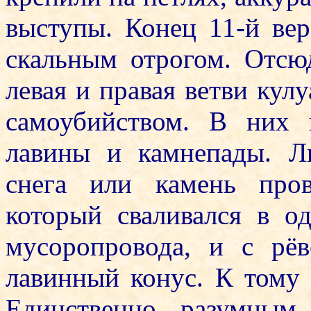
выступы. Конец 11-й вер
скальным отрогом. Отсю
левая и правая ветви кул
самоубийством. В них 
лавины и камнепады. Л
снега или камень пров
который сваливался в о
мусоропровода, и с рё
лавинный конус. К тому 
Единственно разумным 