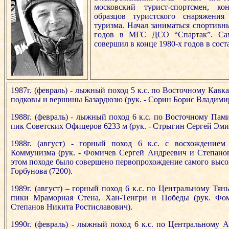
московский турист-спортсмен, ко
образцов туристского снаряжени
туризма. Начал заниматься спортивн
годов в МГС ДСО “Спартак”. Са
совершил в конце 1980-х годов в сос
1987г. (февраль) - лыжный поход 5 к.с. по Восточному Кавк
подковы и вершины Базардюзю (рук. - Сорин Борис Владими
1988г. (февраль) - лыжный поход 6 к.с. по Восточному Пам
пик Советских Офицеров 6233 м (рук. - Стрыгин Сергей Эми
1988г. (август) - горный поход 6 к.с. с восхождение
Коммунизма (рук. - Фомичев Сергей Андреевич и Степанов
этом походе было совершено первопрохождение самого высок
Горбунова (7200).
1989г. (август) – горный поход 6 к.с. по Центральному Тя
пики Мраморная Стена, Хан-Тенгри и Победы (рук. Фо
Степанов Никита Ростиславович).
1990г. (февраль) - лыжный поход 6 к.с. по Центральному А