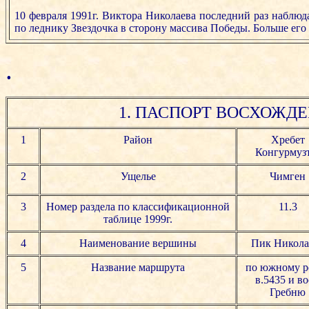
10 февраля 1991г. Виктора Николаева последний раз наблю
по леднику Звездочка в сторону массива Победы. Больше его 
.
1. ПАСПОРТ ВОСХОЖД
1
Район
Хребет
Конгурмуз
2
Ущелье
Чимген
3
Номер раздела по классификационной
11.3
таблице 1999г.
4
Наименование вершины
Пик Никола
5
Название маршрута
по южному р
в.5435 и во
Гребню