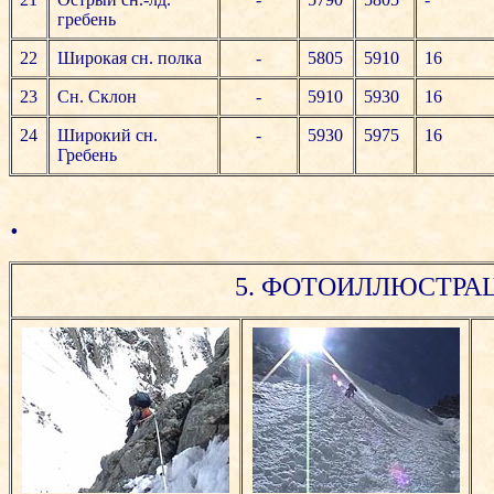
гребень
22
Широкая сн. полка
-
5805
5910
16
23
Сн. Склон
-
5910
5930
16
24
Широкий сн.
-
5930
5975
16
Гребень
.
5. ФОТОИЛЛЮСТРА