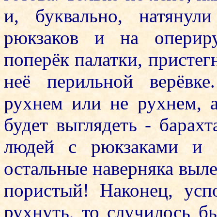
и, буквально, натянул
рюкзаков и на оперир
поперёк палатки, присте
неё перильной верёвке
рухнем или не рухнем, а
будет выглядеть - барах
людей с рюкзаками и 
остальные наверняка вылет
пористый! Наконец, усп
рухнуть, то случилось б