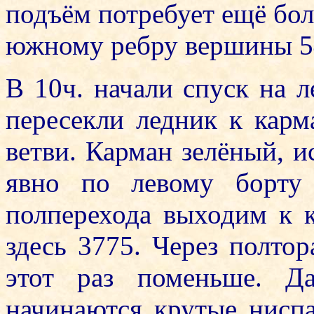
подъём потребует ещё бол
южному ребру вершины 5
В 10ч. начали спуск на л
пересекли ледник к карм
ветви. Карман зелёный, и
явно по левому борту 
полперехода выходим к к
здесь 3775. Через полтор
этот раз поменьше. Д
начинаются крутые нис