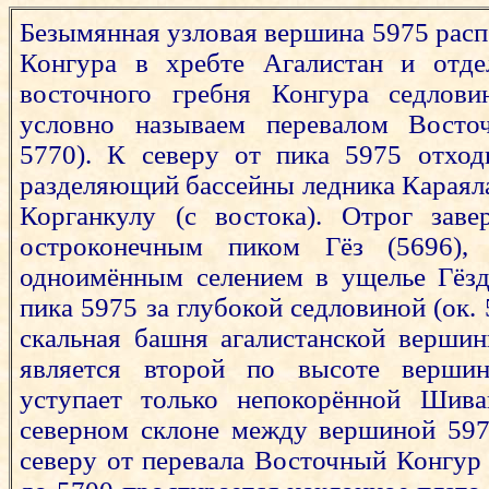
Безымянная узловая вершина 5975 расп
Конгура в хребте Агалистан и отдел
восточного гребня Конгура седлов
условно называем перевалом Восто
5770). К северу от пика 5975 отход
разделяющий бассейны ледника Караялак
Корганкулу (с востока). Отрог заве
остроконечным пиком Гёз (5696),
одноимённым селением в ущелье Гёзд
пика 5975 за глубокой седловиной (ок.
скальная башня агалистанской верши
является второй по высоте верши
уступает только непокорённой Шивак
северном склоне между вершиной 597
северу от перевала Восточный Конгур 