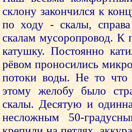
склону закончился к конц
по ходу - скалы, спра
скалам мусоропровод. К 
катушку. Постоянно кати
рёвом проносились микро
потоки воды. Не то что
этому желобу было стр
скалы. Десятую и одинн
несложным 50-градусны
крепили на петлях, аккур