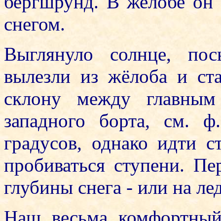
бергшрунд. В желобе он
снегом.
Выглянуло солнце, по
вылезли из жёлоба и ст
склону между главным
западного борта, см. ф
градусов, однако идти с
пробиваться ступени. Пе
глубины снега - или на ле
Наш весьма комфортный