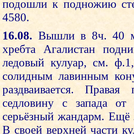
подошли к подножию сте
4580.
16.08.
Вышли в 8ч. 40 м
хребта Агалистан подн
ледовый кулуар, см. ф.1
солидным лавинным кону
раздваивается. Права
седловину с запада от
серьёзный жандарм. Ещё л
В своей верхней части ку