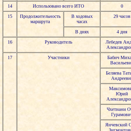
14
Использовано всего ИТО
0
15
Продолжительность
В ходовых
29 часов
маршрута
часах
В днях
4 дня
16
Руководитель
Лебедев Ан
Александро
17
Участники
Бабич Мих
Васильев
Беляева Тат
Андреевн
Максимов
Юрий
Александро
Чхетиани О
Гурамови
Янчевский 
Зигмонтов