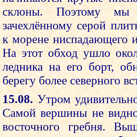
склоны. Поэтому м
зачехлённому серой пли
к морене ниспадающего и
На этот обход ушло око
ледника на его борт, об
берегу более северного вс
15.08.
Утром удивительное
Самой вершины не видно,
восточного гребня. Вы