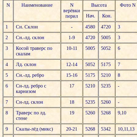
N
Наименование
N
Высота
Фото N
верёвки
Нач.
Кон.
перил
1
Сн. Склон
-
4580
4720
3
2
Сн.-лд. склон
1-9
4720
5005
3
3
Косой траверс по
10-11
5005
5052
6
скалам
4
Лд. склон
12-14
5052
5175
7
5
Сн.-лд. ребро
15-16
5175
5210
8
6
Сн-лд. ребро с
17
5210
5235
-
карнизом
7
Сн-лд. склон
18
5235
5260
-
8
Траверс по лд.
19
5260
5268
9,10
стене
9
Cкалы-лёд (микс)
20-21
5268
5342
10,11,13