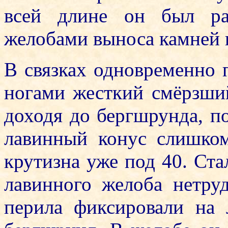
всей длине он был ра
желобами выноса камней 
В связках одновременно 
ногами жесткий смёрзший
доходя до бергшрунда, по
лавинный конус слишком
крутизна уже под 40. Ста
лавинного желоба нетру
перила фиксировали на 