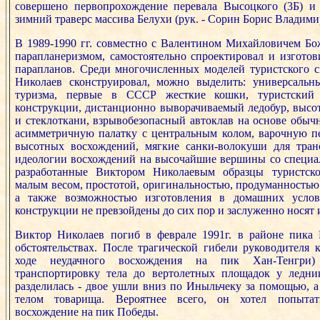
совершено первопрохождение перевала Высоцкого (3Б) и
зимний траверс массива Белухи (рук. - Сорин Борис Владими
В 1989-1990 гг. совместно с Валентином Михайловичем Бо
парапланеризмом, самостоятельно спроектировал и изгото
парапланов. Среди многочисленных моделей туристского с
Николаев сконструировал, можно выделить: универсальн
туризма, первые в СССР жесткие кошки, туристский 
конструкции, дистанционно выворачиваемый ледобур, высо
и стеклоткани, взрывобезопасный автоклав на основе обы
асимметричную палатку с центральным колом, варочную пе
высотных восхождений, мягкие санки-волокуши для тран
идеологии восхождений на высочайшие вершины со специал
разработанные Виктором Николаевым образцы туристско
малым весом, простотой, оригинальностью, продуманностью
а также возможностью изготовления в домашних услов
конструкции не превзойдены до сих пор и заслуженно носят и
Виктор Николаев погиб в феврале 1991г. в районе пика
обстоятельствах. После трагической гибели руководителя 
ходе неудачного восхождения на пик Хан-Тенгри) 
транспортировку тела до вертолетных площадок у ледник
разделилась - двое ушли вниз по Иныльчеку за помощью, а
телом товарища. Вероятнее всего, он хотел попытат
восхождение на пик Победы.