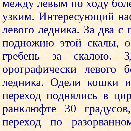
между левым по ходу бол
узким. Интересующий нас
левого ледника. За два с
подножию этой скалы, о
гребень за скалою. 
орографически левого 
ледника. Одели кошки и
переход поднялись в ци
ранклюфте 30 градусо
переход по разорванн