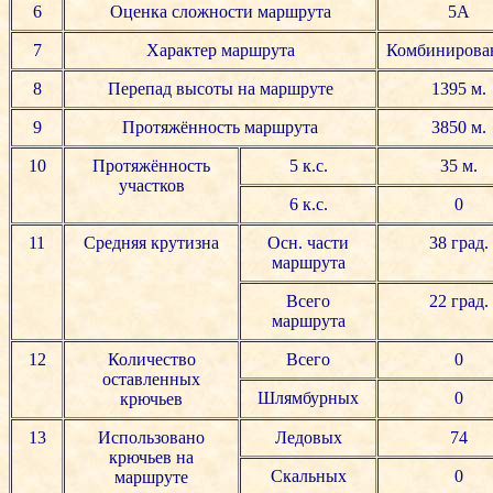
6
Оценка сложности маршрута
5А
7
Характер маршрута
Комбинирова
8
Перепад высоты на маршруте
1395 м.
9
Протяжённость маршрута
3850 м.
10
Протяжённость
5 к.с.
35 м.
участков
6 к.с.
0
11
Средняя крутизна
Осн. части
38 град.
маршрута
Всего
22 град.
маршрута
12
Количество
Всего
0
оставленных
Шлямбурных
0
крючьев
13
Использовано
Ледовых
74
крючьев на
Скальных
0
маршруте