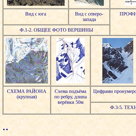
Вид с юга
Вид с северо-
ПРОФ
запада
Ф.1-2. ОБЩЕЕ ФОТО ВЕРШИНЫ
СХЕМА РАЙОНА
Схема подъёма
Цифрами пронумеро
(крупная)
по ребру, длина
верёвки 50м
Ф.3-5. Т
..