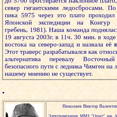
до 5700 простирается наклонное плато
север гигантскими ледосбросами. По
пика 5975 через это плато проходил
Японской экспедиции на Конгур (
гребень, 1981). Наша команда подняла
19 августа 2003г. в 11ч. 30 мин. в ходе
востока на северо-запад и назвала её
Этот траверс разрабатывался как относ
альтернатива перевалу Восточны
безопасного пути с ледника Чимген на 
нашему мнению не существует.
.
Николаев Виктор Валентин
Электромеханик ММЗ "Опыт" им. А