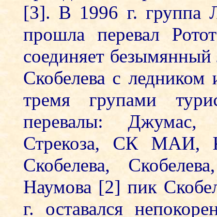
[3]. В 1996 г. группа 
прошла перевал Ротот
соединяет безымянный л
Скобелева с ледником 
тремя групами тур
перевалы: Джумас, 
Стрекоза, СК МАИ, К
Скобелева, Скобелев
Наумова [2] пик Скобел
г. оставался непокор