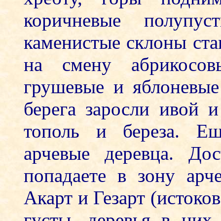
коричневые полупу
каменистые склоны ста
на смену абрикосо
грушевые и яблоневые 
берега заросли ивой и
тополь и береза. Е
арчевые деревца. До
попадаете в зону арч
Акарт и Гезарт (истоко
густы, деревья в ни