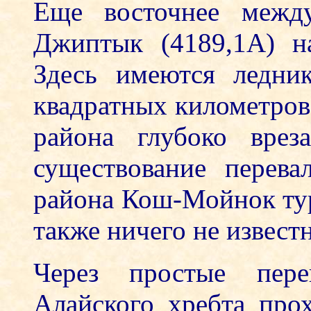
Еще восточнее межд
Джиптык (4189,1А) н
Здесь имеются ледни
квадратных километров
района глубоко врез
существование перев
района Кош-Мойнок ту
также ничего не извест
Через простые пер
Алайского хребта про