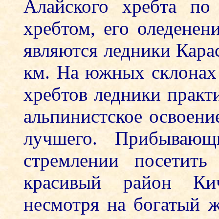
Алайского хребта по
хребтом, его оледене
являются ледники Кара
км. На южных склонах
хребтов ледники практи
альпинистское освоени
лучшего. Прибываю
стремлении посетить
красивый район Кич
несмотря на богатый 