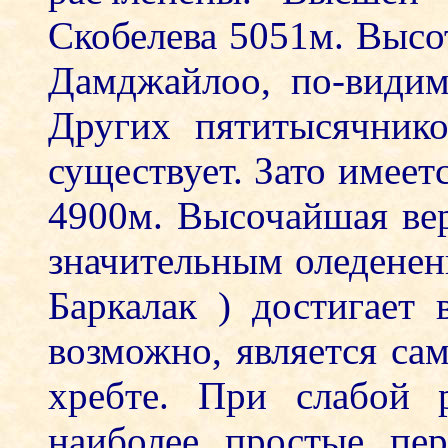
Скобелева 5051м. Высо
Дамджайлоо, по-видим
Других пятитысячнико
существует. Зато имеет
4900м. Высочайшая вер
значительным оледенен
Баркалак ) достигает
возможно, является са
хребте. При слабой 
наиболее простые пе