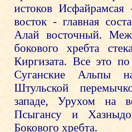
истоков Исфайрамсая 
восток - главная сос
Алай восточный. Меж
бокового хребта сте
Киргизата. Все это п
Суганские Альпы н
Штульской перемычк
западе, Урухом на в
Псыгансу и Хазныдо
Бокового хребта.