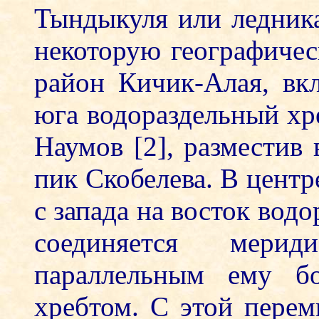
Тындыкуля или ледника
некоторую географиче
район Кичик-Алая, в
юга водораздельный хр
Наумов [2], разместив
пик Скобелева. В цент
с запада на восток вод
соединяется мери
параллельным ему б
хребтом. С этой перем