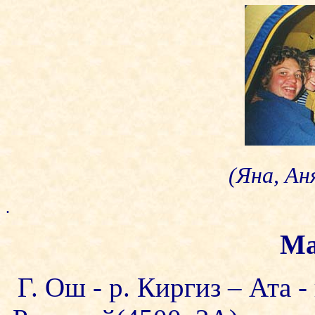
(Яна, Ан
.
Ма
Г. Ош - р. Киргиз – Ата -