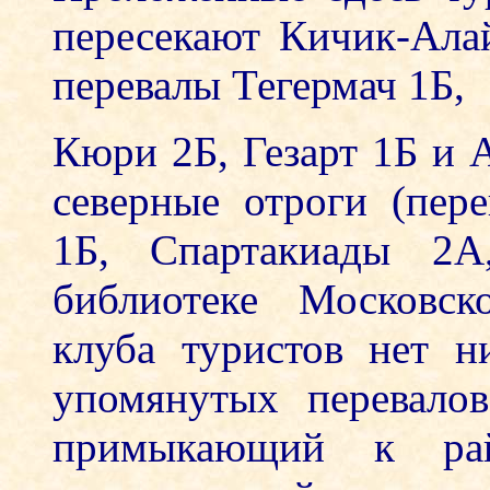
пересекают Кичик-Алай
перевалы Тегермач 1Б,
Кюри 2Б, Гезарт 1Б и А
северные отроги (пе
1Б, Спартакиады 2А
библиотеке Московск
клуба туристов нет н
упомянутых перевало
примыкающий к ра