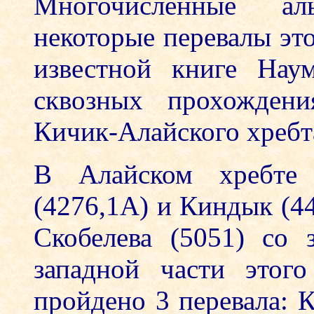
Многочисленные а
некоторые перевалы эт
известной книге Нау
сквозных прохождени
Кичик-Алайского хребта
В Алайском хребте
(4276,1А) и Киндык (4
Скобелева (5051) со 
западной части этог
пройдено 3 перевала: 