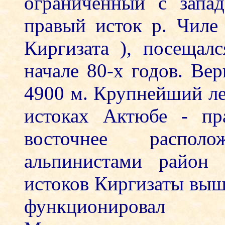
ограниченный с запа
правый исток р. Чиле 
Киргизата ), посещал
начале 80-х годов. Ве
4900 м. Крупнейший ле
истоках Актюбе - пр
восточнее распол
альпинистами район 
истоков Киргизаты выше
функционировал а