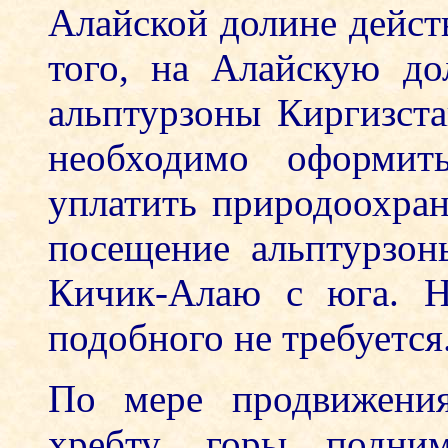
Алайской долине дейст
того, на Алайскую до
альптурзоны Киргизста
необходимо оформит
уплатить природоохран
посещение альптурзон
Кичик-Алаю с юга. Н
подобного не требуется
По мере продвижени
хребту, горы подн