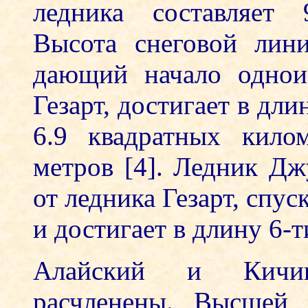
ледника составляет 
Высота снеговой лин
дающий начало однои
Гезарт, достигает в дл
6.9 квадратных кило
метров [4]. Ледник Дж
от ледника Гезарт, спус
и достигает в длину 6-
Алайский и Кичик
расчленены. Высшей 