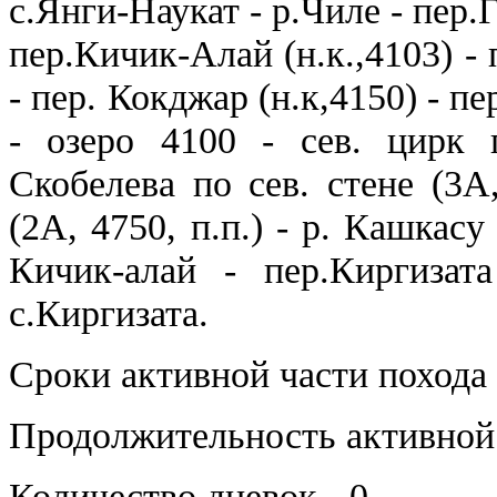
с.Янги-Наукат - р.Чиле - пер.
пер.Кичик-Алай (н.к.,4103) -
- пер. Кокджар (н.к,4150) - п
- озеро 4100 - сев. цирк 
Скобелева по сев. стене (3А,
(2А, 4750, п.п.) - р. Кашкасу
Кичик-алай - пер.Киргизата
с.Киргизата.
Сроки активной части похода -
Продолжительность активной ч
Количество дневок - 0.