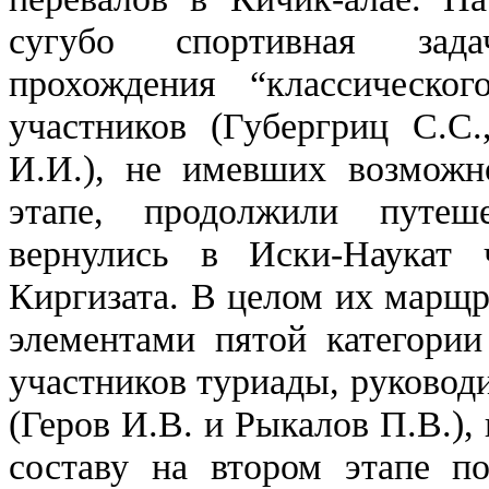
сугубо спортивная зад
прохождения “классическо
участников (Губергриц С.С
И.И.), не имевших возможн
этапе, продолжили путе
вернулись в Иски-Наукат
Киргизата. В целом их марщр
элементами пятой категории
участников туриады, руководи
(Геров И.В. и Рыкалов П.В.)
составу на втором этапе п