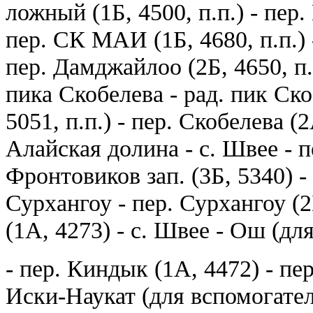
ложный (1Б, 4500, п.п.) - пер.
пер. СК МАИ (1Б, 4680, п.п.) -
пер. Дамджайлоо (2Б, 4650, п.п
пика Скобелева - рад. пик Ско
5051, п.п.) - пер. Скобелева (2
Алайская долина - с. Швее - пе
Фронтовиков зап. (3Б, 5340) - 
Сурхангоу - пер. Сурхангоу (2
(1А, 4273) - с. Швее - Ош (дл
- пер. Киндык (1А, 4472) - пер.
Иски-Наукат (для вспомогате