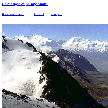
На главную страницу сайта
.
К оглавлению
Назад
Вперед
.