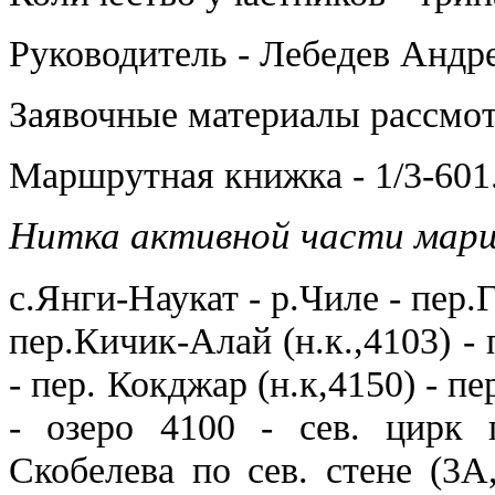
Руководитель - Лебедев Андр
Заявочные материалы рассм
Маршрутная книжка - 1/3-601
Нитка активной части марш
с.Янги-Наукат - р.Чиле - пер.
пер.Кичик-Алай (н.к.,4103) -
- пер. Кокджар (н.к,4150) - п
- озеро 4100 - сев. цирк 
Скобелева по сев. стене (3А,