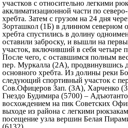
участков с относительно легкими рюк
акклиматизационной части по северо
хребта. Затем с грузом на 24 дня чер
Зорташкол (1Б) в длинном северном 
хребта спустились в долину одноимен
оставили заброску, и вышли на перв
участок, включивший в себя четыре п
После чего, с оставшимся полным ве
пер. Муркалла (2А), продвинувшись д
основного хребта. Из долины реки Б
следующий спортивный участок с пе
Сов.Офицеров Зап. (3А), Харченко (
Гнездо Будимира (5700) – Адъютантов
восхождением на пик Советских Офиц
выходе из района с легкими рюкзака
посещение узла вершин Белая Пирами
(6132).