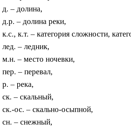
д. – долина,
д.р. – долина реки,
к.с., к.т. – категория сложности, кате
лед. – ледник,
м.н. – место ночевки,
пер. – перевал,
р. – река,
ск. – скальный,
ск.-ос. – скально-осыпной,
сн. – снежный,