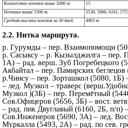
Количество ночевок выше 5000 м:
15
Ночевки выше 5500 м:
5530, 5900, 6101, 575
Средняя высота ночевок за 30 дней
4903 м
2.2. Нитка маршрута.
р. Гурумды – пер. Взаимопомощи (504
р. Сасыксу – р. Кызылджилга – пер. 
1А) – рад. верш. Зуб Погребецкого (54
Акбайтал – пер. Памирских беглецов (
р.Чинсу – пер. Зорташкол (5080, 1Б) 
– лед. Музкол – траверс (верш.Удобна
Музкол )(3Б) – пер. Перемётный (5440
Сов.Офицеров (5656, 3Б) – вост. вет
– рад. пик Двуглавый (6160, 2Б, п/п) –
Сов.Инженеров (5690, 3А) – лед. Вос
Муркалла (5493, 2А) – рад. по сев. г