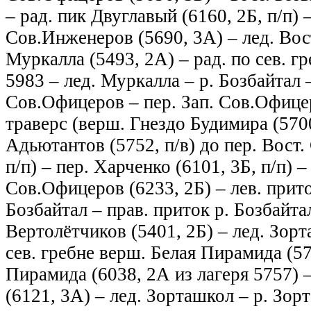
– рад. пик Двуглавый (6160, 2Б, п/п) –
Сов.Инженеров (5690, 3А) – лед. Вос
Муркалла (5493, 2А) – рад. по сев. г
5983 – лед. Муркалла – р. Бозбайтал –
Сов.Офицеров – пер. Зап. Сов.Офицер
траверс (верш. Гнездо Будимира (5700
Адьютантов (5752, п/в) до пер. Вост. 
п/п) – пер. Харченко (6101, 3Б, п/п) –
Сов.Офицеров (6233, 2Б) – лев. прито
Бозбайтал – прав. приток р. Бозбайта
Вертолётчиков (5401, 2Б) – лед. Зор
сев. гребне верш. Белая Пирамида (57
Пирамида (6038, 2А из лагеря 5757) 
(6121, 3А) – лед. Зорташкол – р. Зор