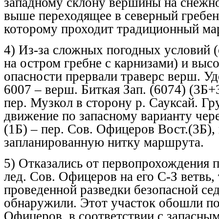
западному склону вершины на снежно
выше переходящее в северный гребен
которому проходит традиционный ма
4) Из-за сложных погодных условий 
на остром гребне с карнизами) и выс
опасности прервали траверс верш. Уд
6007 – верш. Биткая Зап. (6074) (3Б
пер. Музкол в сторону р. Сауксай. Г
движение по запасному варианту чер
(1Б) – пер. Сов. Офицеров Вост.(3Б),
запланированную нитку маршрута.
5) Отказались от первопрохождения п
лед. Сов. Офицеров на его С-З ветвь, 
проведенной разведки безопасной се
обнаружили. Этот участок обошли по
Офицеров, в соответствии с запасным