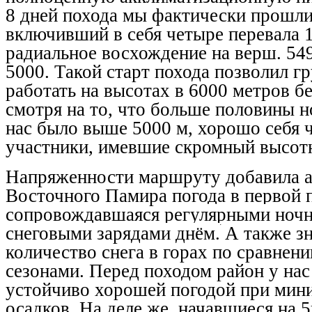
8 дней похода мы фактически прошли 
включивший в себя четыре перевала 1
радиальное восхождение на верш. 54
5000. Такой старт похода позволил г
работать на высотах в 6000 метров б
смотря на то, что больше половины 
нас было выше 5000 м, хорошо себя 
участники, имевшие скромный высот
Напряженности маршруту добавила а
Восточного Памира погода в первой 
сопровождавшаяся
регулярными ночн
снеговыми зарядами днём.
А также з
количество снега в горах по сравне
сезонами. Перед походом район у нас
устойчиво хорошей погодой при мин
осадков. На деле же, начавшиеся на 5