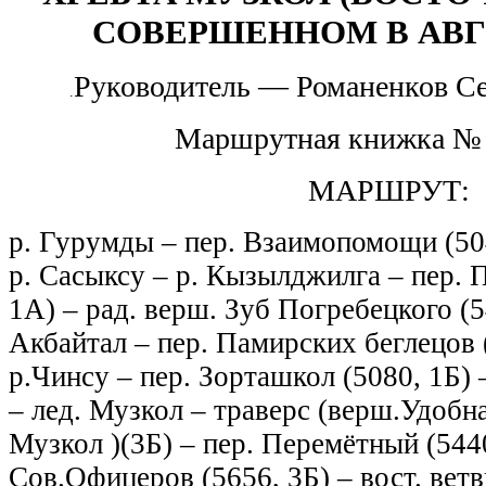
СОВЕРШЕННОМ В АВГУС
Руководитель — Романенков Се
.
Маршрутная книжка
№
МАРШРУТ:
р. Гурумды – пер. Взаимопомощи (504
р. Сасыксу – р. Кызылджилга – пер. 
1А) – рад. верш. Зуб Погребецкого (54
Акбайтал – пер. Памирских беглецов (
р.Чинсу – пер. Зорташкол (5080, 1Б) 
– лед. Музкол – траверс (верш.Удобна
Музкол )(3Б) – пер. Перемётный (5440
Сов.Офицеров (5656, 3Б) – вост. вет