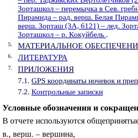
Зорташкол – перемычка в Сев. гребн
Пирамида – рад. верш. Белая Пирами
верш. Зорташ (3А, 6121) – лед. Зорт
Зорташкол – р. Кокуйбель
.
5.
МАТЕРИАЛЬНОЕ ОБЕСПЕЧЕН
6.
ЛИТЕРАТУРА
7.
ПРИЛОЖЕНИЯ
7.1.
GPS
координаты ночевок и преп
7.2.
Контрольные записки
Условные обозначения и сокращен
В отчете используются общеприняты
в., верш. – вершина,