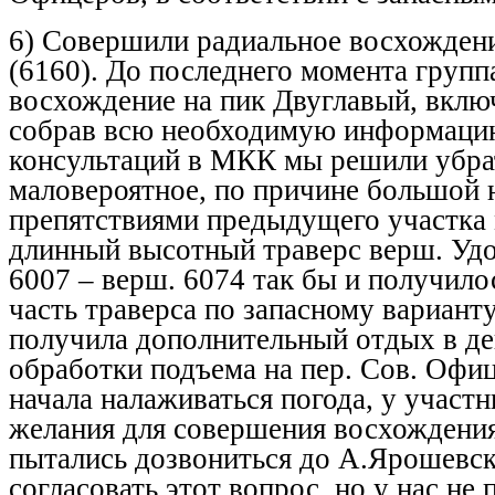
6) Совершили радиальное восхождени
(6160). До последнего момента групп
восхождение на пик Двуглавый, вклю
собрав всю необходимую информацию
консультаций в МКК мы решили убрат
маловероятное, по причине большой
препятствиями предыдущего участка
длинный высотный траверс верш. Удо
6007 – верш. 6074 так бы и получило
часть траверса по запасному вариант
получила дополнительный отдых в де
обработки подъема на пер. Сов. Офиц
начала налаживаться погода, у участ
желания для совершения восхождения
пытались дозвониться до А.Ярошевск
согласовать этот вопрос, но у нас не