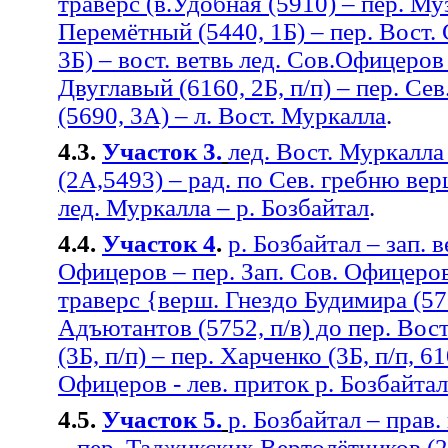
траверс (в.Удобная (5910) – пер. Муз
Перемётный (5440, 1Б) – пер. Вост.
3Б) – вост. ветвь лед. Сов.Офицеров 
Двуглавый (6160, 2Б, п/п) – пер. Се
(5690, 3А) – л. Вост. Муркалла
.
4.3.
Участок 3.
лед. Вост. Муркалла
(2А,5493) – рад. по Сев. гребню вер
лед. Муркалла – р. Бозбайтал
.
4.4.
Участок 4
.
р. Бозбайтал – зап. в
Офицеров – пер. Зап. Сов. Офицеров
траверс {верш. Гнездо Будимира (570
Адъютантов (5752, п/в) до пер. Вост
(3Б, п/п) – пер. Харченко (3Б, п/п, 6
Офицеров - лев. приток р. Бозбайтал
4.5.
Участок 5.
р. Бозбайтал – прав.
– пер. Таджикских Вертолётчиков (2Б