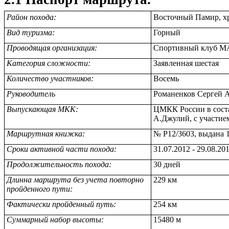
Район похода:
Восточный Памир, х
Вид туризма:
Горный
Проводящая организация:
Спортивный клуб 
Категория сложности:
Заявленная шестая
Количество участников:
Восемь
Руководитель
Романенков Сергей 
Выпускающая МКК:
ЦМКК России в соста
А.Джулий, с участие
Маршрутная книжка:
№
Р12/3603, выдана 
Сроки активной части похода:
31.07.2012 - 29.08.20
Продолжительность похода:
30 дней
Длинна маршрута без учета
повторно
229 км
пройденного пути:
Фактически пройденный путь:
254 км
Суммарный набор высоты:
15480 м